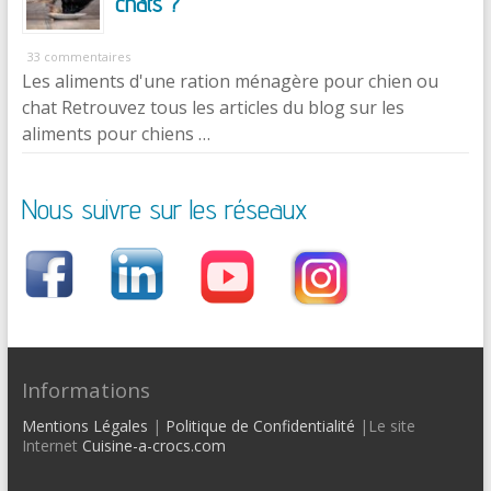
chats ?
33 commentaires
Les aliments d'une ration ménagère pour chien ou
chat Retrouvez tous les articles du blog sur les
aliments pour chiens …
Nous suivre sur les réseaux
Informations
Mentions Légales
|
Politique de Confidentialité
|Le site
Internet
Cuisine-a-crocs.com