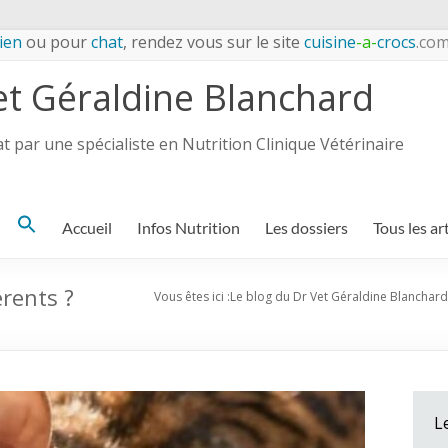
ien
ou pour
chat
, rendez vous sur le site
cuisine
-a-
crocs
.co
et Géraldine Blanchard
 par une spécialiste en Nutrition Clinique Vétérinaire
Search
Accueil
Infos Nutrition
Les dossiers
Tous les ar
for:
érents ?
Vous êtes ici :
Le blog du Dr Vet Géraldine Blanchard
L