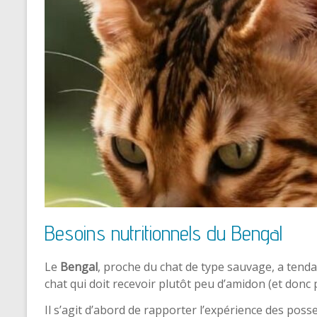
Besoins nutritionnels du Bengal
Le
Bengal
, proche du chat de type sauvage, a tenda
chat qui doit recevoir plutôt peu d’amidon (et donc p
Il s’agit d’abord de rapporter l’expérience des pos