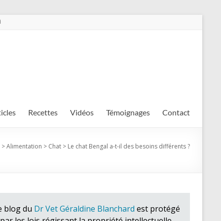
m
ticles
Recettes
Vidéos
Témoignages
Contact
>
Alimentation
>
Chat
>
Le chat Bengal a-t-il des besoins différents ?
e blog du
Dr Vet Géraldine Blanchard
est protégé
par les lois régissant la propriété intellectuelle.