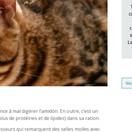
c
c
L
Sear
for:
nce à mal digérer l’amidon. En outre, c’est un
lus de protéines et de lipides) dans sa ration.
sesseurs qui remarquent des selles molles avec