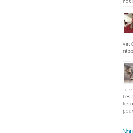
nos 
Vet 
répo
33 c
Les 
Retr
pour
Nou