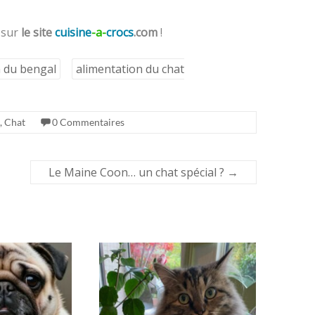
 sur
le site
cuisine
-a-
crocs
.com
!
n du bengal
alimentation du chat
,
Chat
0 Commentaires
Le Maine Coon… un chat spécial ?
→