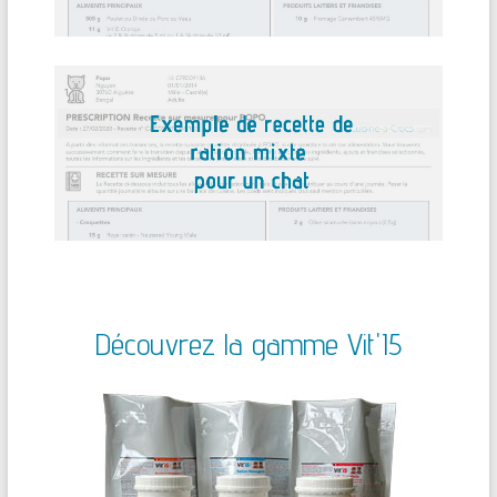
Découvrez la gamme Vit'I5