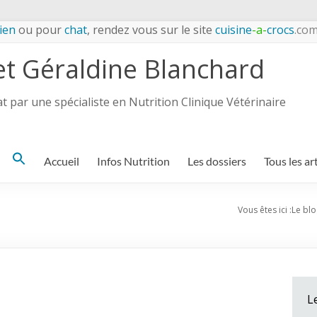
ien
ou pour
chat
, rendez vous sur le site
cuisine
-a-
crocs
.co
et Géraldine Blanchard
 par une spécialiste en Nutrition Clinique Vétérinaire
Search
Accueil
Infos Nutrition
Les dossiers
Tous les ar
for:
Vous êtes ici :
Le blo
L