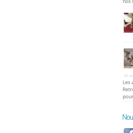
nos 
33 c
Les 
Retr
pour
Nou