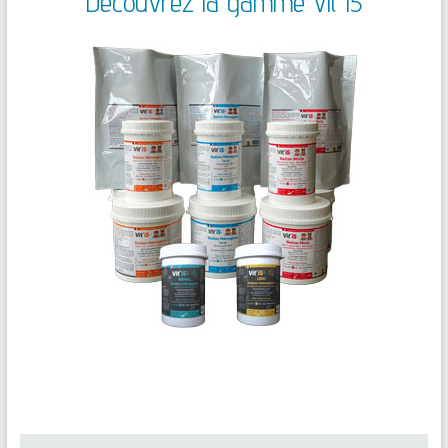
Découvrez la gamme Vit'I5