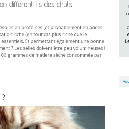
n différent-ils des chats
c
esoins en protéines (et probablement en acides
c
ntation
riche (en tout cas plus riche que le
s essentiels. Et permettant également une bonne
L
aliment ? Les selles doivent être peu volumineuses !
r 100 grammes de matière sèche consommée par
Sear
for:
 ?