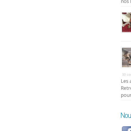
nos 
33 c
Les 
Retr
pour
Nou