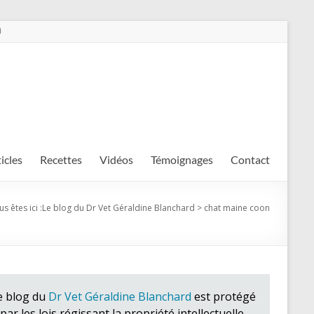
m
ticles
Recettes
Vidéos
Témoignages
Contact
s êtes ici :
Le blog du Dr Vet Géraldine Blanchard
>
chat maine coon
e blog du
Dr Vet Géraldine Blanchard
est protégé
par les lois régissant la propriété intellectuelle.