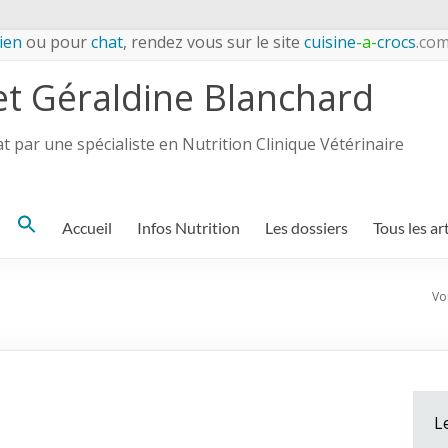
ien
ou pour
chat
, rendez vous sur le site
cuisine
-a-
crocs
.co
et Géraldine Blanchard
 par une spécialiste en Nutrition Clinique Vétérinaire
Search
Accueil
Infos Nutrition
Les dossiers
Tous les ar
for:
Vou
L