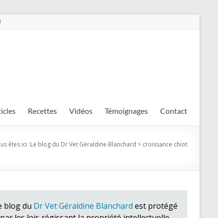
m
ticles
Recettes
Vidéos
Témoignages
Contact
us êtes ici :
Le blog du Dr Vet Géraldine Blanchard
>
croissance chiot
e blog du
Dr Vet Géraldine Blanchard
est protégé
par les lois régissant la propriété intellectuelle.