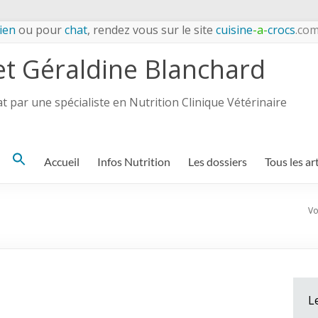
ien
ou pour
chat
, rendez vous sur le site
cuisine
-a-
crocs
.co
et Géraldine Blanchard
 par une spécialiste en Nutrition Clinique Vétérinaire
Search
Accueil
Infos Nutrition
Les dossiers
Tous les ar
for:
Vo
L