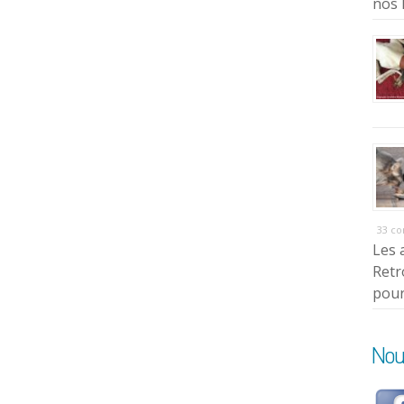
nos 
33 c
Les 
Retr
pour
Nou