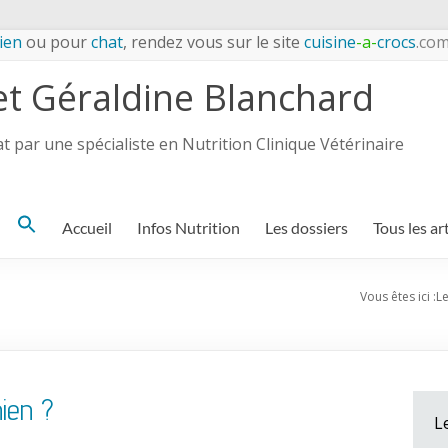
ien
ou pour
chat
, rendez vous sur le site
cuisine
-a-
crocs
.co
et Géraldine Blanchard
 par une spécialiste en Nutrition Clinique Vétérinaire
Search
Accueil
Infos Nutrition
Les dossiers
Tous les ar
for:
Vous êtes ici :
Le
ien ?
L