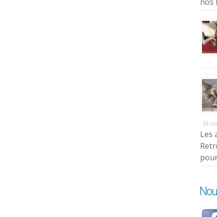
nos 
33 c
Les 
Retr
pour
Nou