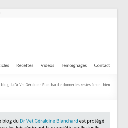
m
ticles
Recettes
Vidéos
Témoignages
Contact
 blog du Dr Vet Géraldine Blanchard
>
donner les restes à son chien
e blog du
Dr Vet Géraldine Blanchard
est protégé
par les lois régissant la propriété intellectuelle.