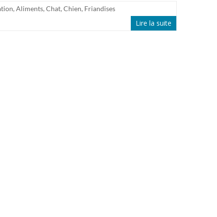
tion
,
Aliments
,
Chat
,
Chien
,
Friandises
Lire la suite