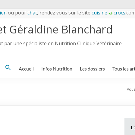
ien
ou pour
chat
, rendez vous sur le site
cuisine
-a-
crocs
.co
et Géraldine Blanchard
 par une spécialiste en Nutrition Clinique Vétérinaire
Search
Accueil
Infos Nutrition
Les dossiers
Tous les ar
for:
Vous 
L