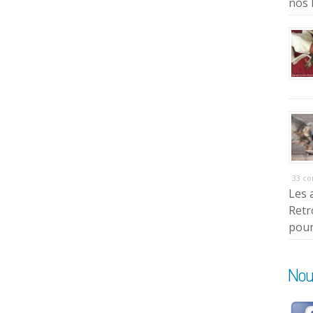
nos 
33 c
Les 
Retr
pour
Nou