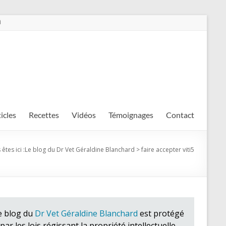
m
ticles
Recettes
Vidéos
Témoignages
Contact
êtes ici :
Le blog du Dr Vet Géraldine Blanchard
>
faire accepter viti5
e blog du
Dr Vet Géraldine Blanchard
est protégé
par les lois régissant la propriété intellectuelle.