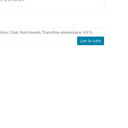
tion
,
Chat
,
Nutriments
,
Transition alimentaire
,
Vit'i5
Lire la suite