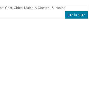
ion
,
Chat
,
Chien
,
Maladie
,
Obesite - Surpoids
Lire la suite