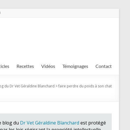
m
ticles
Recettes
Vidéos
Témoignages
Contact
og du Dr Vet Géraldine Blanchard
>
faire perdre du poids à son chat
e blog du
Dr Vet Géraldine Blanchard
est protégé
par les lois régissant la propriété intellectuelle.