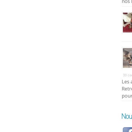
nos 
33 c
Les 
Retr
pour
Nou