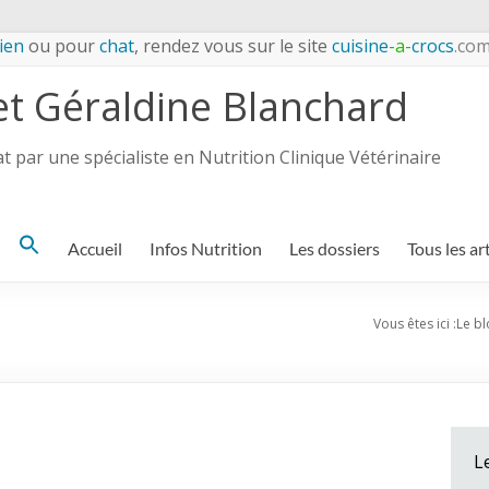
ien
ou pour
chat
, rendez vous sur le site
cuisine
-a-
crocs
.co
et Géraldine Blanchard
 par une spécialiste en Nutrition Clinique Vétérinaire
Search
Accueil
Infos Nutrition
Les dossiers
Tous les ar
for:
Vous êtes ici :
Le bl
L