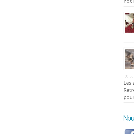
nos 
33 c
Les 
Retr
pour
Nou