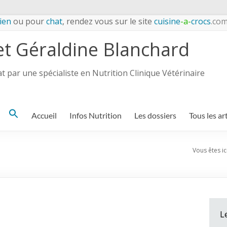
ien
ou pour
chat
, rendez vous sur le site
cuisine
-a-
crocs
.co
et Géraldine Blanchard
 par une spécialiste en Nutrition Clinique Vétérinaire
Search
Accueil
Infos Nutrition
Les dossiers
Tous les ar
for:
Vous êtes ici
L