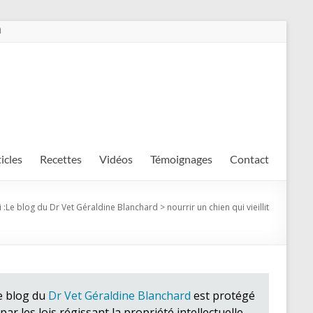
m
ticles
Recettes
Vidéos
Témoignages
Contact
 :
Le blog du Dr Vet Géraldine Blanchard
>
nourrir un chien qui vieillit
e blog du
Dr Vet Géraldine Blanchard
est protégé
par les lois régissant la propriété intellectuelle.