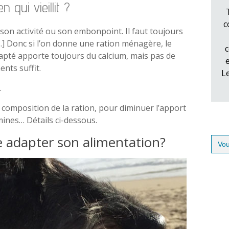
 qui vieillit ?
c
 son activité ou son embonpoint. Il faut toujours
…] Donc si l’on donne une ration ménagère, le
c
apté apporte toujours du calcium, mais pas de
nts suffit.
L
.
a composition de la ration, pour diminuer l’apport
mines… Détails ci-dessous.
e adapter son alimentation?
Sear
for: