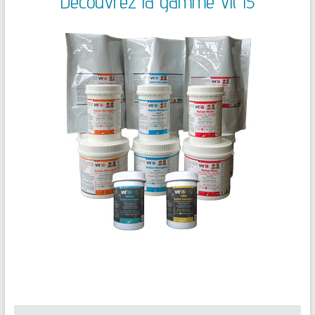
Découvrez la gamme Vit'I5