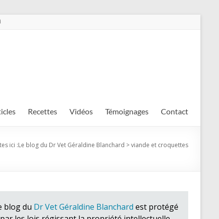
m
ticles
Recettes
Vidéos
Témoignages
Contact
es ici :
Le blog du Dr Vet Géraldine Blanchard
>
viande et croquettes
e blog du
Dr Vet Géraldine Blanchard
est protégé
par les lois régissant la propriété intellectuelle.