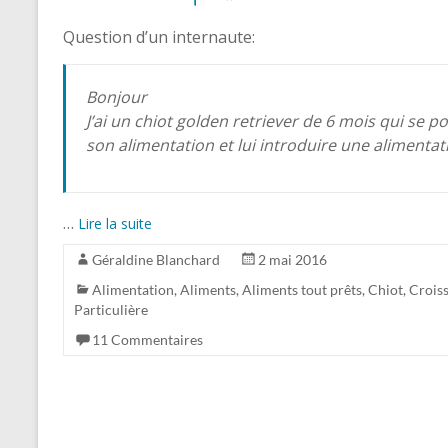
Question d’un internaute:
Bonjour
J’ai un chiot golden retriever de 6 mois qui se p
son alimentation et lui introduire une aliment
…
Lire la suite
Géraldine Blanchard
2 mai 2016
Alimentation
,
Aliments
,
Aliments tout prêts
,
Chiot
,
Croiss
Particulière
11 Commentaires