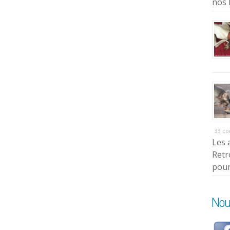
nos 
33 c
Les 
Retr
pour
Nou