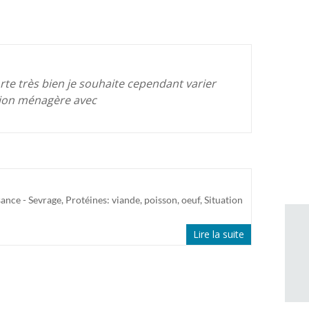
orte très bien je souhaite cependant varier
ation ménagère avec
ance - Sevrage
,
Protéines: viande, poisson, oeuf
,
Situation
Lire la suite