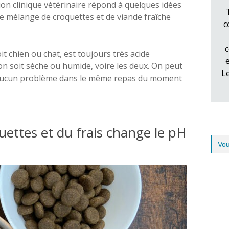
ition clinique vétérinaire répond à quelques idées
 Le mélange de croquettes et de viande fraîche
c
c
it chien ou chat, est toujours très acide
ion soit sèche ou humide, voire les deux. On peut
L
s aucun problème dans le même repas du moment
uettes et du frais change le pH
Sear
for: