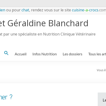
ien
ou pour
chat
, rendez vous sur le site
cuisine
-a-
crocs
.co
et Géraldine Blanchard
 par une spécialiste en Nutrition Clinique Vétérinaire
Search
Accueil
Infos Nutrition
Les dossiers
Tous les ar
for:
Vous êt
ner ?
L