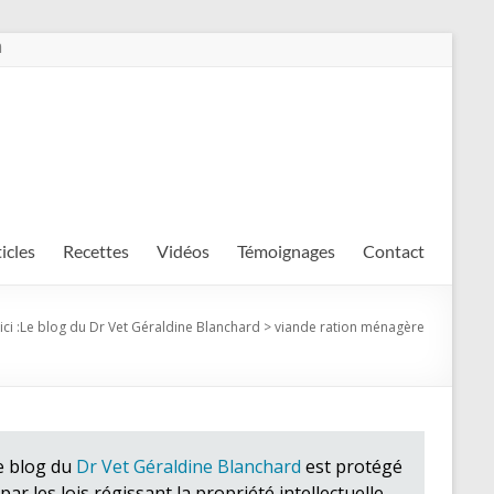
m
ticles
Recettes
Vidéos
Témoignages
Contact
ci :
Le blog du Dr Vet Géraldine Blanchard
>
viande ration ménagère
e blog du
Dr Vet Géraldine Blanchard
est protégé
par les lois régissant la propriété intellectuelle.