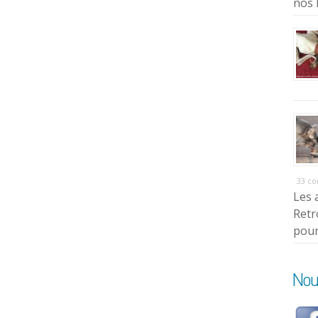
nos 
33 c
Les 
Retr
pour
Nou