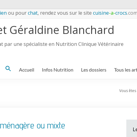
ien
ou pour
chat
, rendez vous sur le site
cuisine
-a-
crocs
.co
et Géraldine Blanchard
 par une spécialiste en Nutrition Clinique Vétérinaire
Search
Accueil
Infos Nutrition
Les dossiers
Tous les ar
for:
Vous êtes i
n ménagère ou mixte
L