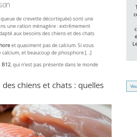
son
c
t queue de crevette décortiquée) sont une
ans une ration ménagère : extrêmement
c
dapté aux besoins des chiens et des chats
L
hore
et quasiment pas de calcium. Si vous
de calcium, et beaucoup de phosphore.[…]
a
B12
, qui n’est pas présente dans le monde
 des chiens et chats : quelles
Sear
for: