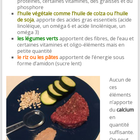
protéines, certaines vitamines, des graisses et du
phosphore
l’huile végétale comme l’huile de colza ou l’huile
de soja
, apporte des acides gras essentiels (acide
linoléique, un oméga 6 et acide linolénique, un
oméga 3)
les légumes verts
apportent des fibres, de l’eau et
certaines vitamines et oligo-éléments mais en
petite quantité
le riz ou les pâtes
apportent de l’énergie sous
forme d’amidon (sucre lent)
Aucun de
ces
éléments
n’apporte
du
calcium
en
quantité
suffisante.
On peut