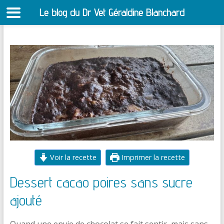
Le blog du Dr Vet Géraldine Blanchard
S
Aller
au
contenu
Voir la recette
Imprimer la recette
Dessert cacao poires sans sucre
ajouté
Quand une envie de chocolat se fait sentir, mais sans