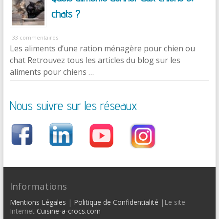
chats ?
33 commentaires
Les aliments d’une ration ménagère pour chien ou
chat Retrouvez tous les articles du blog sur les
aliments pour chiens …
Nous suivre sur les réseaux
Informations
Mentions Légales
|
Politique de Confidentialité
|Le site
Internet
Cuisine-a-crocs.com