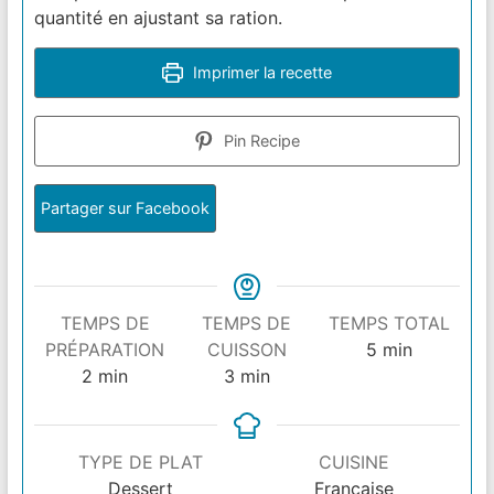
quantité en ajustant sa ration.
Imprimer la recette
Pin Recipe
Partager sur Facebook
TEMPS DE
TEMPS DE
TEMPS TOTAL
minutes
PRÉPARATION
CUISSON
5
min
minutes
minutes
2
min
3
min
TYPE DE PLAT
CUISINE
Dessert
Française