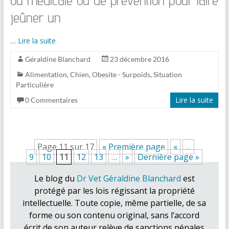
jeûner un
…
Lire la suite
Géraldine Blanchard
23 décembre 2016
Alimentation
,
Chien
,
Obesite - Surpoids
,
Situation
Particulière
Lire la suite
0 Commentaires
Page 11 sur 17
« Première page
«
…
9
10
11
12
13
…
»
Dernière page »
Le blog du
Dr Vet Géraldine Blanchard
est
protégé par les lois régissant la propriété
intellectuelle. Toute copie, même partielle, de sa
forme ou son contenu original, sans l’accord
écrit de son auteur relève de sanctions pénales