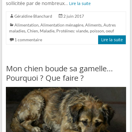
sollicitée par de nombreux…
Lire la suite
Géraldine Blanchard
2 juin 2017
Alimentation
,
Alimentation ménagère
,
Aliments
,
Autres
maladies
,
Chien
,
Maladie
,
Protéines: viande, poisson, oeuf
Lire la suite
1 commentaire
Mon chien boude sa gamelle…
Pourquoi ? Que faire ?