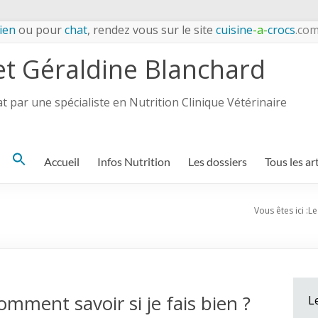
ien
ou pour
chat
, rendez vous sur le site
cuisine
-a-
crocs
.co
et Géraldine Blanchard
 par une spécialiste en Nutrition Clinique Vétérinaire
Search
Accueil
Infos Nutrition
Les dossiers
Tous les ar
for:
Vous êtes ici :
Le
mment savoir si je fais bien ?
L