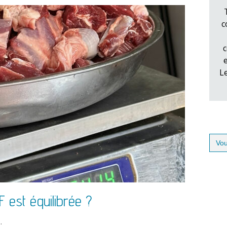
c
c
L
Sear
for:
 est équilibrée ?
: