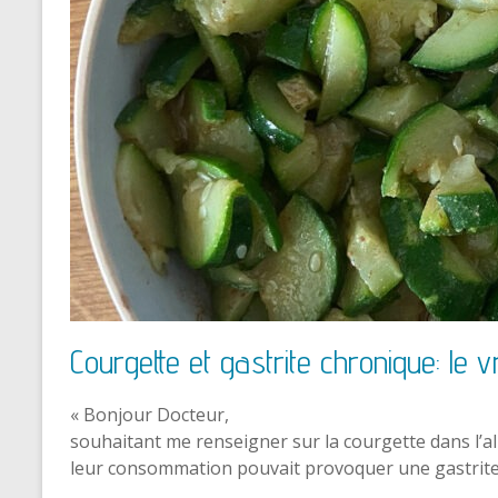
Courgette et gastrite chronique: le v
« Bonjour Docteur,
souhaitant me renseigner sur la courgette dans l’ali
leur consommation pouvait provoquer une gastrit