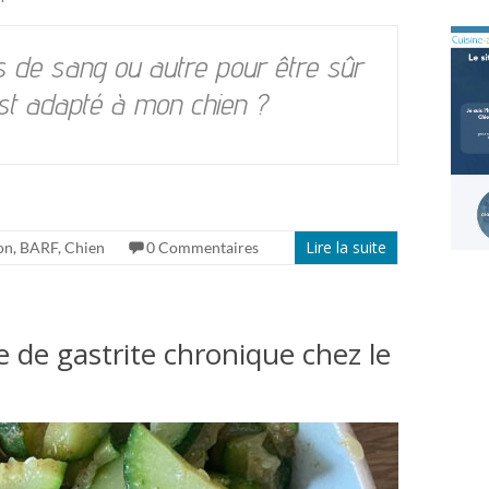
es de sang ou autre pour être sûr
st adapté à mon chien ?
Lire la suite
on
,
BARF
,
Chien
0 Commentaires
e de gastrite chronique chez le