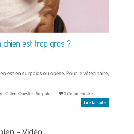
n chien est trop gros ?
hien est en surpoids ou obèse. Pour le vétérinaire,
on
,
Chien
,
Obesite - Surpoids
0 Commentaires
Lire la suite
chien – Vidéo