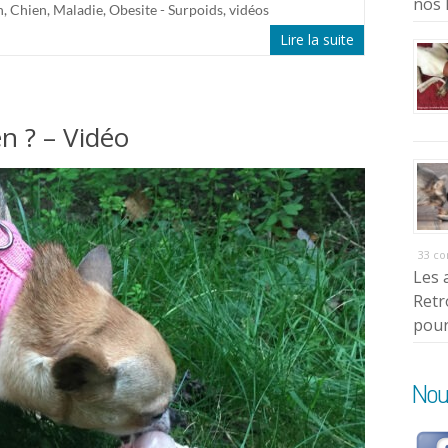
nos 
n
,
Chien
,
Maladie
,
Obesite - Surpoids
,
vidéos
Lire la suite
n ? – Vidéo
33 c
Les 
Retr
pour
Nou