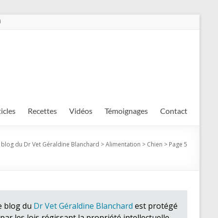
m
ticles
Recettes
Vidéos
Témoignages
Contact
 blog du Dr Vet Géraldine Blanchard
>
Alimentation
>
Chien
>
Page 5
e blog du
Dr Vet Géraldine Blanchard
est protégé
par les lois régissant la propriété intellectuelle.