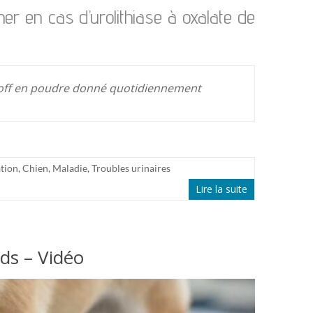
her en cas d’urolithiase à oxalate de
e off en poudre donné quotidiennement
tion
,
Chien
,
Maladie
,
Troubles urinaires
Lire la suite
ids – Vidéo