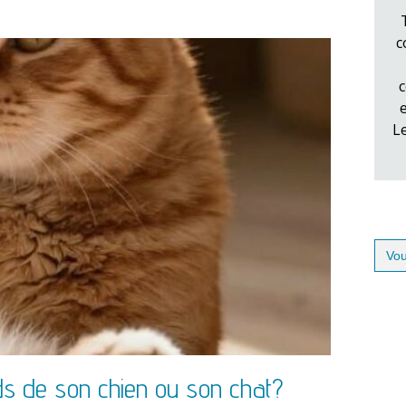
c
c
L
Sear
for:
ds de son chien ou son chat?