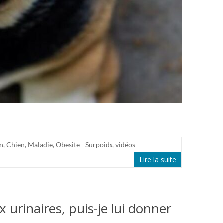
on
,
Chien
,
Maladie
,
Obesite - Surpoids
,
vidéos
Lire la suite
 urinaires, puis-je lui donner