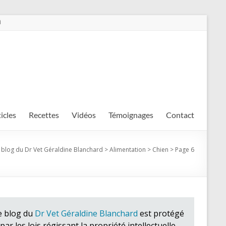
m
ticles
Recettes
Vidéos
Témoignages
Contact
 blog du Dr Vet Géraldine Blanchard
>
Alimentation
>
Chien
>
Page 6
e blog du
Dr Vet Géraldine Blanchard
est protégé
par les lois régissant la propriété intellectuelle.