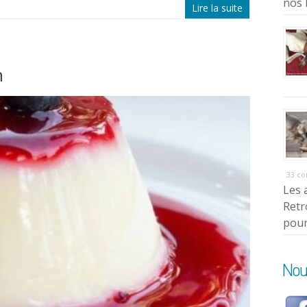
nos 
Lire la suite
n
33 c
Les 
Retr
pour
Nou