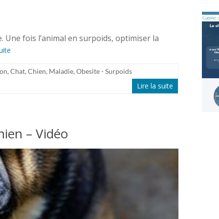
 Une fois l’animal en surpoids, optimiser la
uite
ion
,
Chat
,
Chien
,
Maladie
,
Obesite - Surpoids
Lire la suite
chien – Vidéo