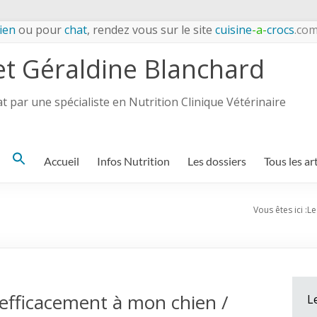
ien
ou pour
chat
, rendez vous sur le site
cuisine
-a-
crocs
.co
et Géraldine Blanchard
 par une spécialiste en Nutrition Clinique Vétérinaire
Search
Accueil
Infos Nutrition
Les dossiers
Tous les ar
for:
Vous êtes ici :
Le
efficacement à mon chien /
L