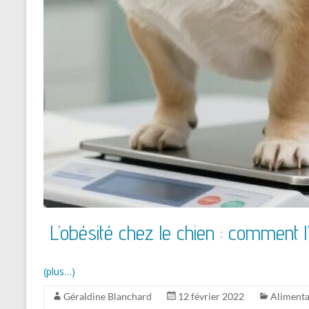
L’obésité chez le chien : comment l
(plus…)
Géraldine Blanchard
12 février 2022
Alimenta