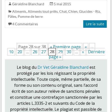
Géraldine Blanchard
5 mai 2015
Aliments
,
Aliments tout prêts
,
Chat
,
Chien
,
Glucides - Riz,
Pâtes, Pomme de terre
Lire la suite
4 Commentaires
Page 28 sur 38
« Première page
«
…
10
20
…
26
27
28
29
30
…
»
Dernière
page »
Le blog du
Dr Vet Géraldine Blanchard
est
protégé par les lois régissant la propriété
intellectuelle. Toute copie, même partielle, de sa
forme ou son contenu original, sans l’accord
écrit de son auteur relève de sanctions pénales
et constitue une contrefaçon sanctionnée par les
articles L.3335-2 et suivants du Code de la
propriété intellectuelle. Le plagiat est passible de