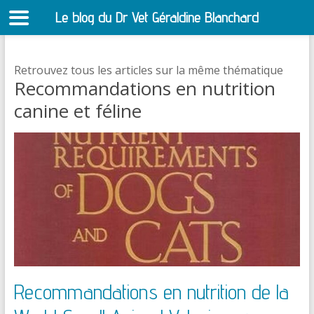
Le blog du Dr Vet Géraldine Blanchard
S
Retrouvez tous les articles sur la même thématique
Recommandations en nutrition
canine et féline
Recommandations en nutrition de la