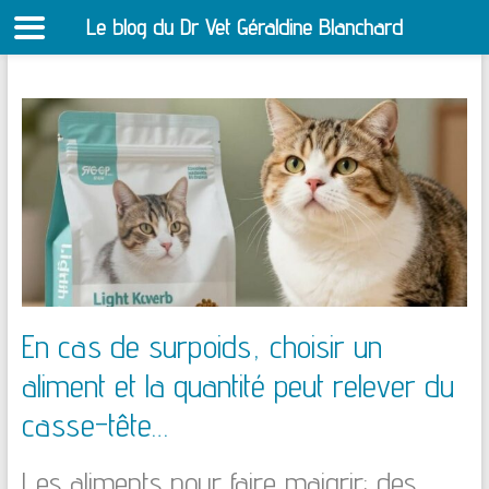
Le blog du Dr Vet Géraldine Blanchard
S
Aller
au
contenu
En cas de surpoids, choisir un
aliment et la quantité peut relever du
casse-tête…
Les aliments pour faire maigrir: des