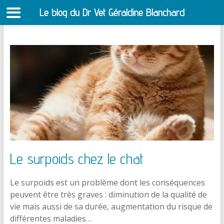
Le blog du Dr Vet Géraldine Blanchard
S
Aller
au
contenu
Le surpoids chez le chat
Le surpoids est un problème dont les conséquences
peuvent être très graves : diminution de la qualité de
vie mais aussi de sa durée, augmentation du risque de
différentes maladies…