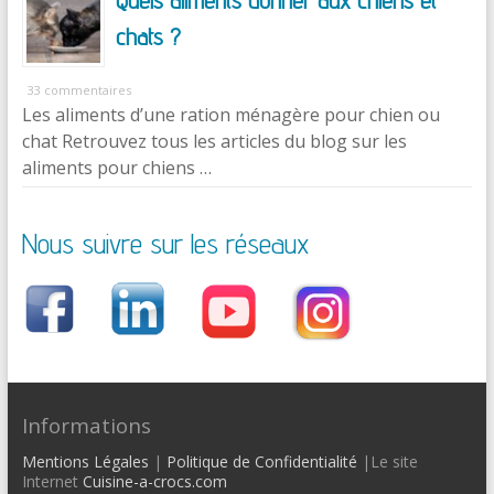
chats ?
33 commentaires
Les aliments d’une ration ménagère pour chien ou
chat Retrouvez tous les articles du blog sur les
aliments pour chiens …
Nous suivre sur les réseaux
Informations
Mentions Légales
|
Politique de Confidentialité
|Le site
Internet
Cuisine-a-crocs.com