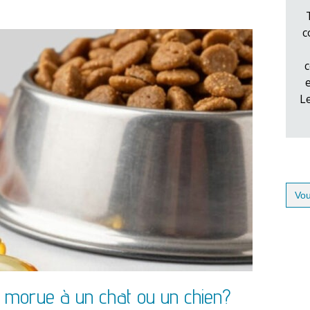
c
c
L
Sear
for:
de morue à un chat ou un chien?