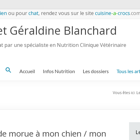
ien
ou pour
chat
, rendez vous sur le site
cuisine
-a-
crocs
.co
et Géraldine Blanchard
 par une spécialiste en Nutrition Clinique Vétérinaire
Search
Accueil
Infos Nutrition
Les dossiers
Tous les ar
for:
Vous êtes ici :
L
ie de morue à mon chien / mon
L