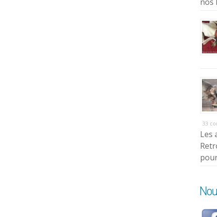
nos 
33 c
Les 
Retr
pour
Nou