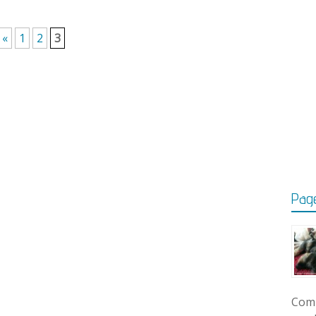
«
1
2
3
Page
Comm