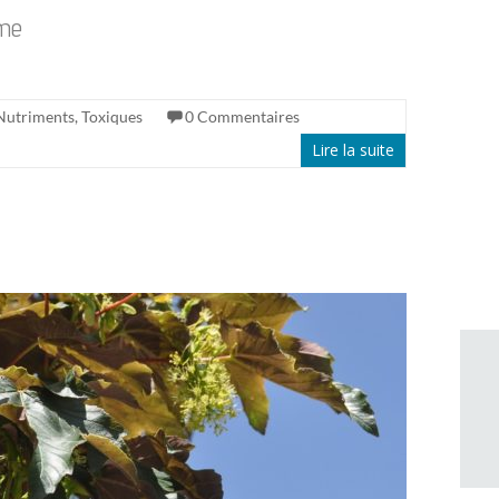
ème
Nutriments
,
Toxiques
0 Commentaires
Lire la suite