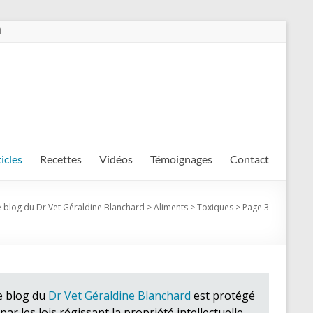
m
ticles
Recettes
Vidéos
Témoignages
Contact
e blog du Dr Vet Géraldine Blanchard
>
Aliments
>
Toxiques
>
Page 3
e blog du
Dr Vet Géraldine Blanchard
est protégé
par les lois régissant la propriété intellectuelle.