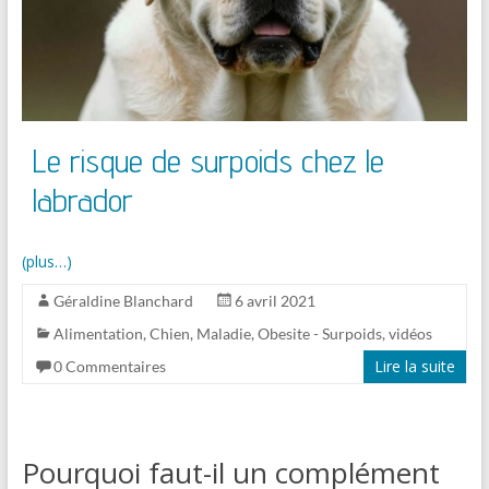
Le risque de surpoids chez le
labrador
(plus…)
Géraldine Blanchard
6 avril 2021
Alimentation
,
Chien
,
Maladie
,
Obesite - Surpoids
,
vidéos
Lire la suite
0 Commentaires
Pourquoi faut-il un complément