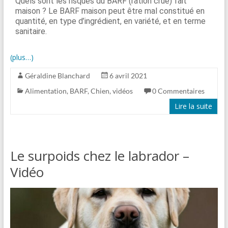
Quels sont les risques du BARF (ration crue) fait
maison ? Le BARF maison peut être mal constitué en
quantité, en type d’ingrédient, en variété, et en terme
sanitaire.
(plus…)
Géraldine Blanchard
6 avril 2021
Alimentation
,
BARF
,
Chien
,
vidéos
0 Commentaires
Lire la suite
Le surpoids chez le labrador –
Vidéo