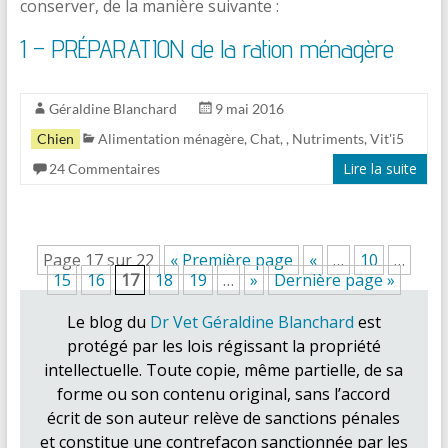
conserver, de la manière suivante :
1 – PRÉPARATION de la ration ménagère
Géraldine Blanchard
9 mai 2016
Chien
Alimentation ménagère
,
Chat
,
,
Nutriments
,
Vit'i5
Lire la suite
24 Commentaires
Page 17 sur 22
« Première page
«
…
10
…
15
16
17
18
19
…
»
Dernière page »
Le blog du
Dr Vet Géraldine Blanchard
est
protégé par les lois régissant la propriété
intellectuelle. Toute copie, même partielle, de sa
forme ou son contenu original, sans l’accord
écrit de son auteur relève de sanctions pénales
et constitue une contrefaçon sanctionnée par les