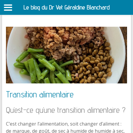
Le blog du Dr Vet Géraldine Blanchard
S
Aller
au
contenu
Transition alimentaire
Qu’est-ce qu’une transition alimentaire ?
C’est changer l’alimentation, soit changer d’aliment :
de marque, de goût, de sec à humide de humide à sec,