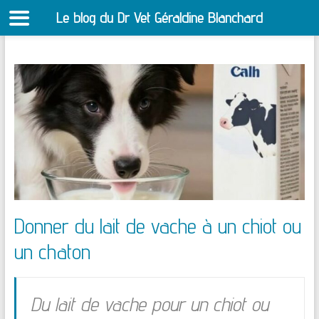
Le blog du Dr Vet Géraldine Blanchard
S
Aller
au
contenu
Donner du lait de vache à un chiot ou
un chaton
Du lait de vache pour un chiot ou