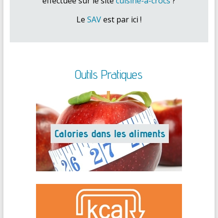
effectuée sur le site
cuisine-a-crocs
?
Le
SAV
est par ici !
Outils Pratiques