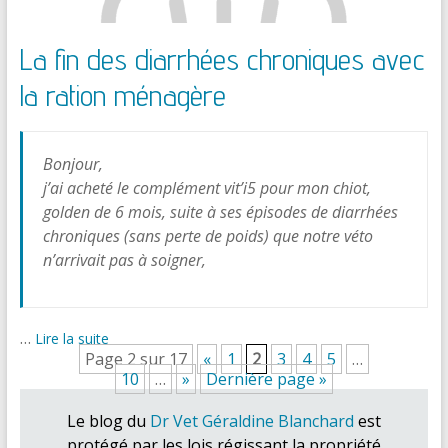
La fin des diarrhées chroniques avec
la ration ménagère
Bonjour,
j’ai acheté le complément vit’i5 pour mon chiot,
golden de 6 mois, suite à ses épisodes de diarrhées
chroniques (sans perte de poids) que notre véto
n’arrivait pas à soigner,
…
Lire la suite
Page 2 sur 17
«
1
2
3
4
5
…
10
…
»
Dernière page »
Le blog du
Dr Vet Géraldine Blanchard
est
protégé par les lois régissant la propriété