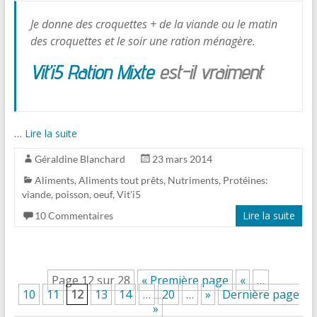
Je donne des croquettes + de la viande ou le matin
des croquettes et le soir une ration ménagère.
Vit’i5 Ration Mixte
est-il vraiment
…
Lire la suite
Géraldine Blanchard
23 mars 2014
Aliments
,
Aliments tout prêts
,
Nutriments
,
Protéines:
viande, poisson, oeuf
,
Vit'i5
Lire la suite
10 Commentaires
Page 12 sur 28
« Première page
«
…
10
11
12
13
14
…
20
…
»
Dernière page
»