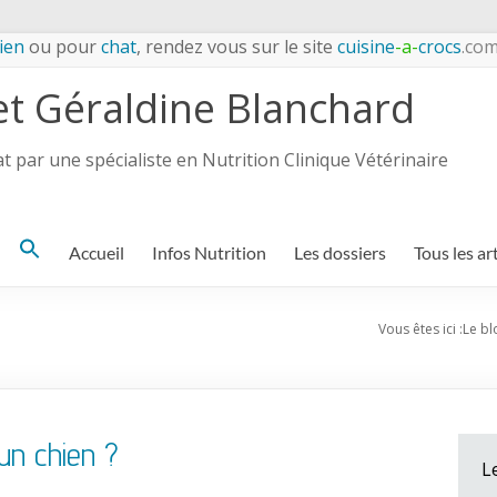
ien
ou pour
chat
, rendez vous sur le site
cuisine
-a-
crocs
.co
et Géraldine Blanchard
 par une spécialiste en Nutrition Clinique Vétérinaire
Search
Accueil
Infos Nutrition
Les dossiers
Tous les ar
for:
Vous êtes ici :
Le bl
un chien ?
L