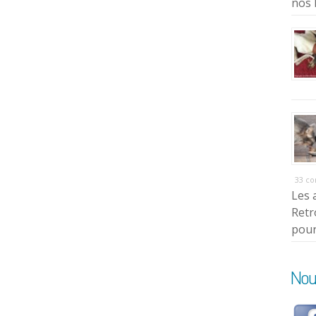
nos 
33 c
Les 
Retr
pour
Nou