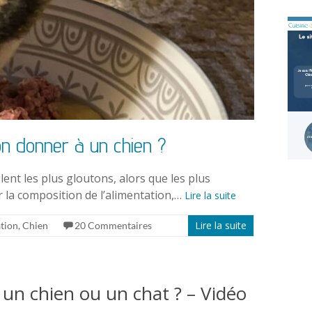
on donner à un chien ?
ent les plus gloutons, alors que les plus
r la composition de l’alimentation,…
Lire la suite
Lire la suite
tion
,
Chien
20 Commentaires
un chien ou un chat ? – Vidéo