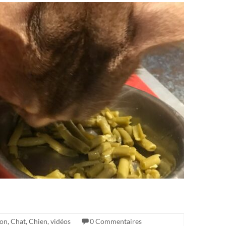
ion
,
Chat
,
Chien
,
vidéos
0 Commentaires