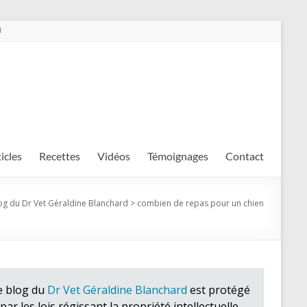
m
ticles
Recettes
Vidéos
Témoignages
Contact
og du Dr Vet Géraldine Blanchard
>
combien de repas pour un chien
e blog du
Dr Vet Géraldine Blanchard
est protégé
par les lois régissant la propriété intellectuelle.