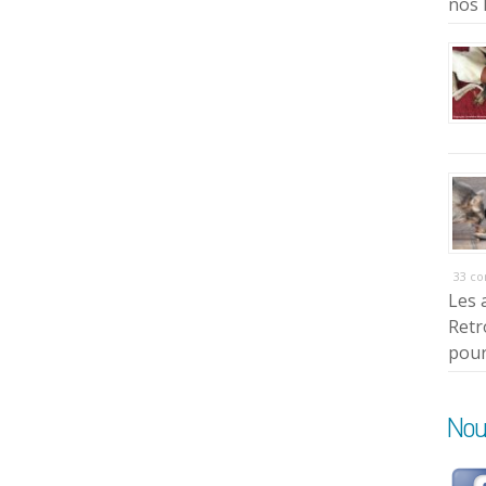
nos 
33 c
Les 
Retr
pour
Nou