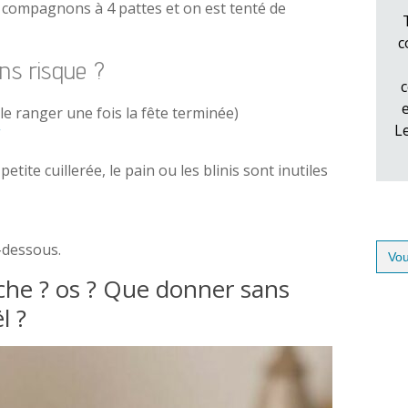
os compagnons à 4 pattes et on est tenté de
c
ans risque ?
c
 le ranger une fois la fête terminée)
L
ite cuillerée, le pain ou les blinis sont inutiles
Sear
i-dessous.
for:
che ? os ? Que donner sans
l ?