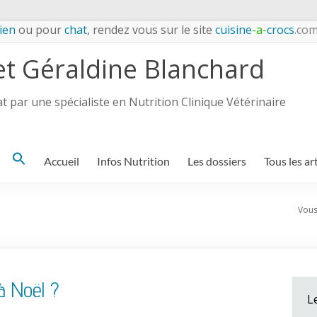
ien
ou pour
chat
, rendez vous sur le site
cuisine
-a-
crocs
.co
et Géraldine Blanchard
 par une spécialiste en Nutrition Clinique Vétérinaire
Search
Accueil
Infos Nutrition
Les dossiers
Tous les ar
for:
Vous 
à Noël ?
L