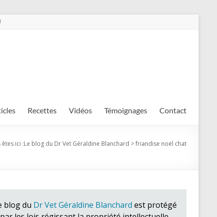
m
ticles
Recettes
Vidéos
Témoignages
Contact
êtes ici :
Le blog du Dr Vet Géraldine Blanchard
>
friandise noël chat
e blog du
Dr Vet Géraldine Blanchard
est protégé
par les lois régissant la propriété intellectuelle.