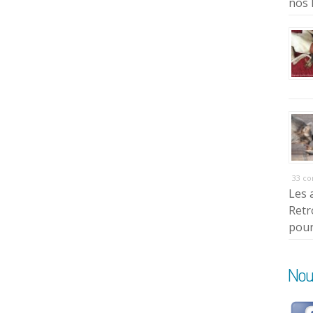
nos 
33 c
Les 
Retr
pour
Nou