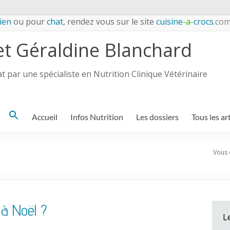
ien
ou pour
chat
, rendez vous sur le site
cuisine
-a-
crocs
.co
et Géraldine Blanchard
 par une spécialiste en Nutrition Clinique Vétérinaire
Search
Accueil
Infos Nutrition
Les dossiers
Tous les ar
for:
Vous ê
 à Noël ?
L