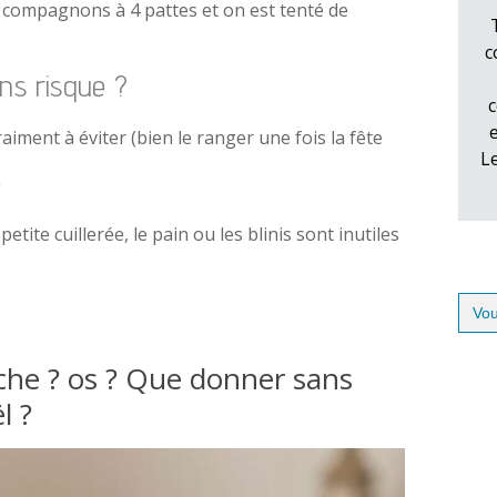
os compagnons à 4 pattes et on est tenté de
c
ans risque ?
c
raiment à éviter (bien le ranger une fois la fête
L
ite cuillerée, le pain ou les blinis sont inutiles
Sear
for:
che ? os ? Que donner sans
l ?