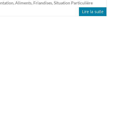
ntation
,
Aliments
,
Friandises
,
Situation Particulière
Lire la suite