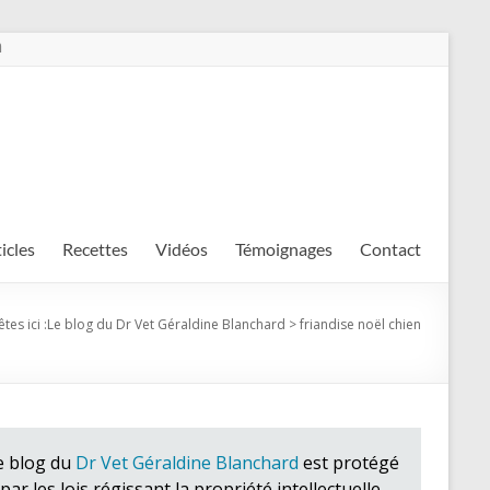
m
ticles
Recettes
Vidéos
Témoignages
Contact
tes ici :
Le blog du Dr Vet Géraldine Blanchard
>
friandise noël chien
e blog du
Dr Vet Géraldine Blanchard
est protégé
par les lois régissant la propriété intellectuelle.