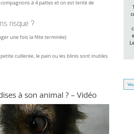
os compagnons à 4 pattes et on est tenté de
c
ans risque ?
c
nger une fois la fête terminée)
L
ite cuillerée, le pain ou les blinis sont inutiles
Sear
for:
dises à son animal ? – Vidéo