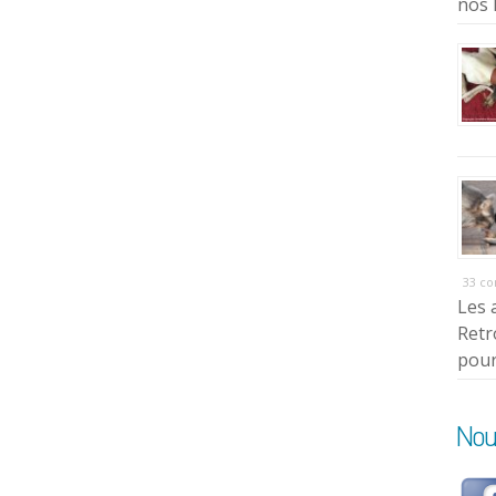
nos 
33 c
Les 
Retr
pour
Nou