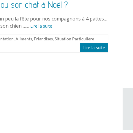
 ou son chat à Noël ?
i un peu la fête pour nos compagnons à 4 pattes…
u son chien….…
Lire la suite
ntation
,
Aliments
,
Friandises
,
Situation Particulière
Lire la suite