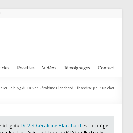
m
ticles
Recettes
Vidéos
Témoignages
Contact
 ici :
Le blog du Dr Vet Géraldine Blanchard
>
friandise pour un chat
e blog du
Dr Vet Géraldine Blanchard
est protégé
par les lois régissant la propriété intellectuelle.