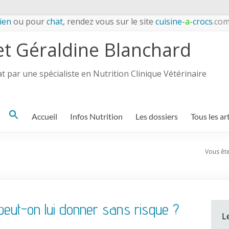
ien
ou pour
chat
, rendez vous sur le site
cuisine
-a-
crocs
.co
et Géraldine Blanchard
 par une spécialiste en Nutrition Clinique Vétérinaire
Search
Accueil
Infos Nutrition
Les dossiers
Tous les ar
for:
Vous êtes
peut-on lui donner sans risque ?
L