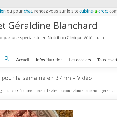
ien
ou pour
chat
, rendez vous sur le site
cuisine
-a-
crocs
.co
et Géraldine Blanchard
 par une spécialiste en Nutrition Clinique Vétérinaire
Search
Accueil
Infos Nutrition
Les dossiers
Tous les ar
for:
 pour la semaine en 37mn – Vidéo
og du Dr Vet Géraldine Blanchard
>
Alimentation
>
Alimentation ménagère
>
Com