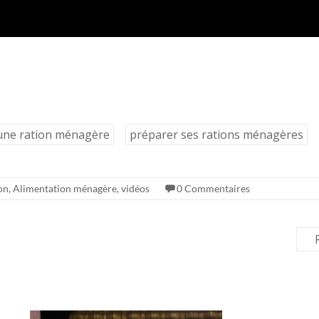
 une ration ménagère
préparer ses rations ménagères
on
,
Alimentation ménagère
,
vidéos
0 Commentaires