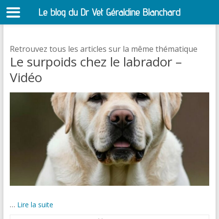
Le blog du Dr Vet Géraldine Blanchard
S
Retrouvez tous les articles sur la même thématique
Le surpoids chez le labrador –
Vidéo
…
Lire la suite