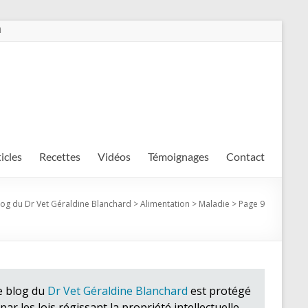
m
ticles
Recettes
Vidéos
Témoignages
Contact
log du Dr Vet Géraldine Blanchard
>
Alimentation
>
Maladie
>
Page 9
e blog du
Dr Vet Géraldine Blanchard
est protégé
par les lois régissant la propriété intellectuelle.