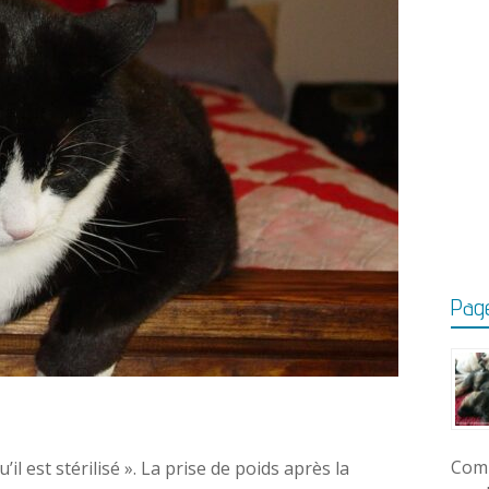
Page
Comm
’il est stérilisé ». La prise de poids après la