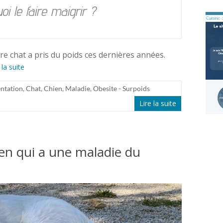
i le faire maigrir ?
re chat a pris du poids ces dernières années.
 la suite
ntation
,
Chat
,
Chien
,
Maladie
,
Obesite - Surpoids
Lire la suite
ien qui a une maladie du