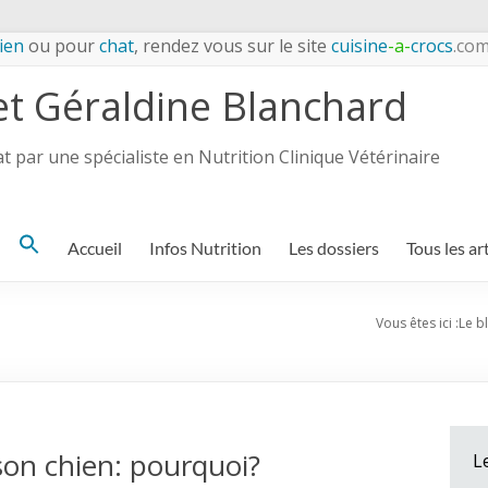
ien
ou pour
chat
, rendez vous sur le site
cuisine
-a-
crocs
.co
et Géraldine Blanchard
 par une spécialiste en Nutrition Clinique Vétérinaire
Search
Accueil
Infos Nutrition
Les dossiers
Tous les ar
for:
Vous êtes ici :
Le b
 son chien: pourquoi?
L