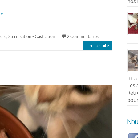
nos 
te
ière
,
Stérilisation - Castration
2 Commentaires
Lire la suite
33 c
Les 
Retr
pour
Nou