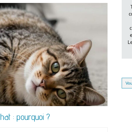
c
c
L
Sear
for:
hat : pourquoi ?