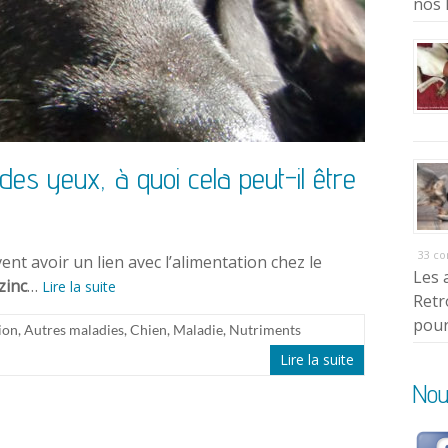
nos 
des yeux, à quoi cela peut-il être
33 c
ent avoir un lien avec l’alimentation chez le
Les 
zinc
…
Lire la suite
Retr
pour
ion
,
Autres maladies
,
Chien
,
Maladie
,
Nutriments
Lire la suite
Nou