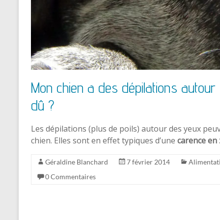
Mon chien a des dépilations autour 
dû ?
Les dépilations (plus de poils) autour des yeux peuv
chien. Elles sont en effet typiques d’une
carence en 
Géraldine Blanchard
7 février 2014
Alimentat
0 Commentaires