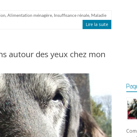
ion
,
Alimentation ménagère
,
Insuffisance rénale
,
Maladie
Lire la suite
ions autour des yeux chez mon
Page
Comm