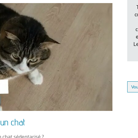
c
c
L
Sear
for:
 un chat
 chat sédentarisé ?