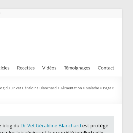
m
ticles
Recettes
Vidéos
Témoignages
Contact
log du Dr Vet Géraldine Blanchard
>
Alimentation
>
Maladie
>
Page 8
e blog du
Dr Vet Géraldine Blanchard
est protégé
par les lois régissant la propriété intellectuelle.