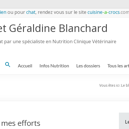
ien
ou pour
chat
, rendez vous sur le site
cuisine
-a-
crocs
.co
et Géraldine Blanchard
 par une spécialiste en Nutrition Clinique Vétérinaire
Search
Accueil
Infos Nutrition
Les dossiers
Tous les ar
for:
Vous êtes ici :
Le b
 mes efforts
L