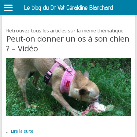
Le blog du Dr Vet Géraldine Blanchard
S
Retrouvez tous les articles sur la même thématique
Peut-on donner un os à son chien
? – Vidéo
…
Lire la suite