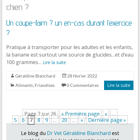
chien ?
Un coupe-faim ? un en-cas durant l’exercice
?
Pratique à transporter pour les adultes et les enfants,
la banane est surtout une source de glucides…et d’eau
100 grammes…
Lire la suite
Géraldine Blanchard
28 février 2022
Lire la suite
Aliments
,
Friandises
0 Commentaires
Page 7 sur 26
« Première page
«
…
5
6
7
8
9
…
20
…
»
Dernière page »
Le blog du
Dr Vet Géraldine Blanchard
est