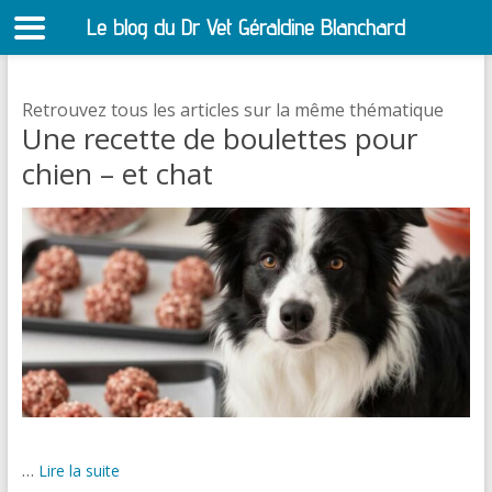
Le blog du Dr Vet Géraldine Blanchard
S
Retrouvez tous les articles sur la même thématique
Une recette de boulettes pour
chien – et chat
…
Lire la suite