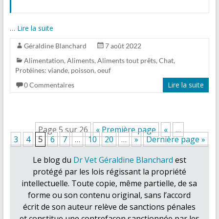
…
Lire la suite
Géraldine Blanchard
7 août 2022
Alimentation
,
Aliments
,
Aliments tout prêts
,
Chat
,
Protéines: viande, poisson, oeuf
Lire la suite
0 Commentaires
Page 5 sur 26
« Première page
«
…
3
4
5
6
7
…
10
20
…
»
Dernière page »
Le blog du
Dr Vet Géraldine Blanchard
est
protégé par les lois régissant la propriété
intellectuelle. Toute copie, même partielle, de sa
forme ou son contenu original, sans l’accord
écrit de son auteur relève de sanctions pénales
et constitue une contrefaçon sanctionnée par les