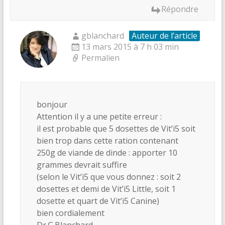
Répondre
gblanchard
Auteur de l’article
13 mars 2015 à 7 h 03 min
Permalien
bonjour
Attention il y a une petite erreur :
il est probable que 5 dosettes de Vit’i5 soit
bien trop dans cette ration contenant
250g de viande de dinde : apporter 10
grammes devrait suffire
(selon le Vit’i5 que vous donnez : soit 2
dosettes et demi de Vit’i5 Little, soit 1
dosette et quart de Vit’i5 Canine)
bien cordialement
Dr.G.Blanchard