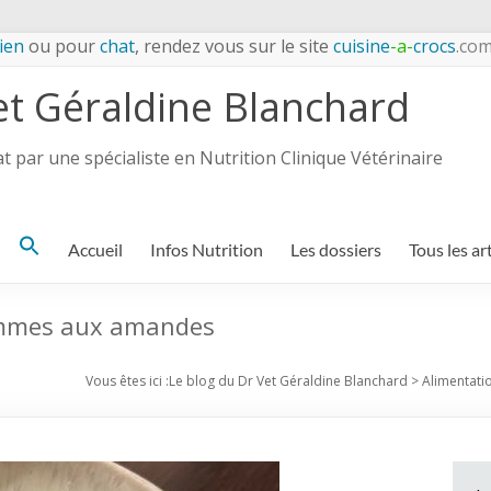
ien
ou pour
chat
, rendez vous sur le site
cuisine
-a-
crocs
.co
et Géraldine Blanchard
 par une spécialiste en Nutrition Clinique Vétérinaire
Search
Accueil
Infos Nutrition
Les dossiers
Tous les ar
for:
pommes aux amandes
Vous êtes ici :
Le blog du Dr Vet Géraldine Blanchard
>
Alimentati