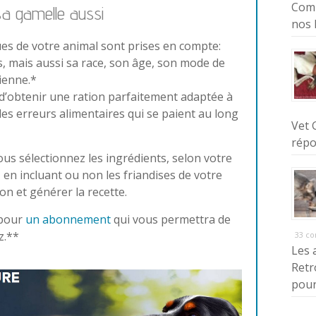
Comm
sa gamelle aussi
nos 
ues de votre animal sont prises en compte:
, mais aussi sa race, son âge, son mode de
dienne.*
e d’obtenir une ration parfaitement adaptée à
 les erreurs alimentaires qui se paient au long
Vet 
répo
ous sélectionnez les ingrédients, selon votre
 en incluant ou non les friandises de votre
ion et générer la recette.
pour
un abonnement
qui vous permettra de
z.**
33 c
Les 
Retr
pour