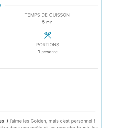
TEMPS DE CUISSON
5
min
PORTIONS
1
personne
s !)
j’aime les Golden, mais c’est personnel !
ttre dans une poêle et les regarder brunir, les