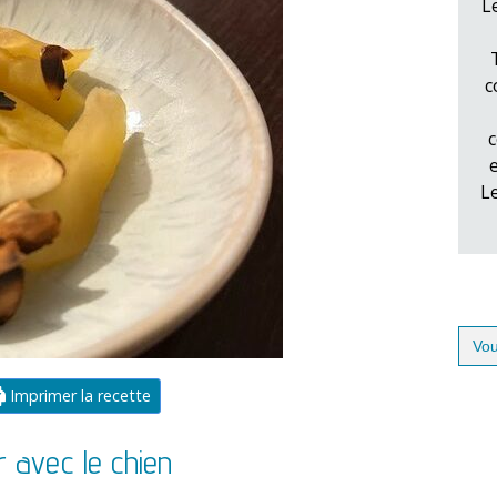
L
c
c
L
Sear
for:
Imprimer la recette
avec le chien