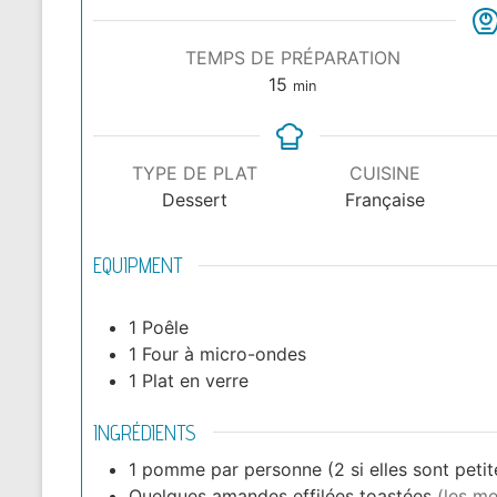
TEMPS DE PRÉPARATION
15
min
TYPE DE PLAT
CUISINE
Dessert
Française
EQUIPMENT
1 Poêle
1 Four à micro-ondes
1 Plat en verre
INGRÉDIENTS
1
pomme par personne (2 si elles sont petite
Quelques amandes effilées toastées
(les me