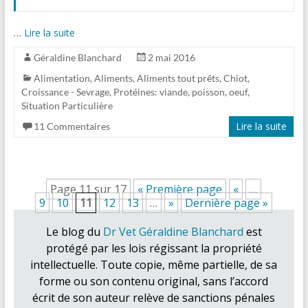
…
Lire la suite
Géraldine Blanchard
2 mai 2016
Alimentation
,
Aliments
,
Aliments tout prêts
,
Chiot
,
Croissance - Sevrage
,
Protéines: viande, poisson, oeuf
,
Situation Particulière
Lire la suite
11 Commentaires
Page 11 sur 17
« Première page
«
…
9
10
11
12
13
…
»
Dernière page »
Le blog du
Dr Vet Géraldine Blanchard
est
protégé par les lois régissant la propriété
intellectuelle. Toute copie, même partielle, de sa
forme ou son contenu original, sans l’accord
écrit de son auteur relève de sanctions pénales