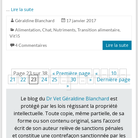
…
Lire la suite
Géraldine Blanchard
17 janvier 2017
Alimentation
,
Chat
,
Nutriments
,
Transition alimentaire
,
Vit'i5
Lire la suite
4 Commentaires
Page 23 sur 38
« Première page
«
…
10
…
21
22
23
24
25
…
30
…
»
Dernière page
»
Le blog du
Dr Vet Géraldine Blanchard
est
protégé par les lois régissant la propriété
intellectuelle. Toute copie, même partielle, de sa
forme ou son contenu original, sans l’accord
écrit de son auteur relève de sanctions pénales
et constitue une contrefaçon sanctionnée par les