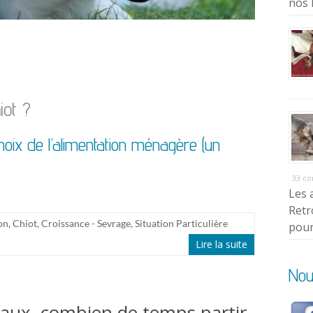
nos 
iot ?
oix de l’alimentation ménagère (un
33 c
Les 
Retr
on
,
Chiot
,
Croissance - Sevrage
,
Situation Particulière
pour
Lire la suite
Nou
eaux, combien de temps partir