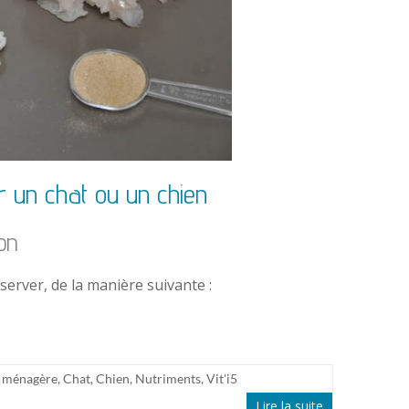
 un chat ou un chien
on
erver, de la manière suivante :
n ménagère
,
Chat
,
Chien
,
Nutriments
,
Vit'i5
Lire la suite