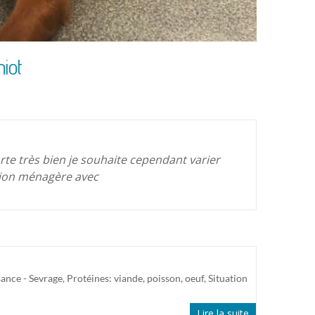
iot
orte très bien je souhaite cependant varier
ation ménagère avec
ance - Sevrage
,
Protéines: viande, poisson, oeuf
,
Situation
Lire la suite