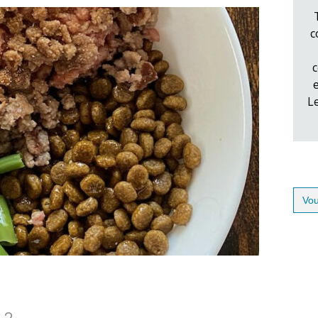
c
c
L
Sear
for: