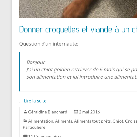
Donner croquettes et viande à un ch
Question d’un internaute:
Bonjour
J’ai un chiot golden retriever de 6 mois qui se p
son alimentation et lui introduire une aliment
…
Lire la suite
Géraldine Blanchard
2 mai 2016
Alimentation
,
Aliments
,
Aliments tout prêts
,
Chiot
,
Croiss
Particulière
11 Commentaires