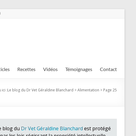
m
ticles
Recettes
Vidéos
Témoignages
Contact
ici :
Le blog du Dr Vet Géraldine Blanchard
>
Alimentation
>
Page 25
e blog du
Dr Vet Géraldine Blanchard
est protégé
par les lois régissant la propriété intellectuelle.