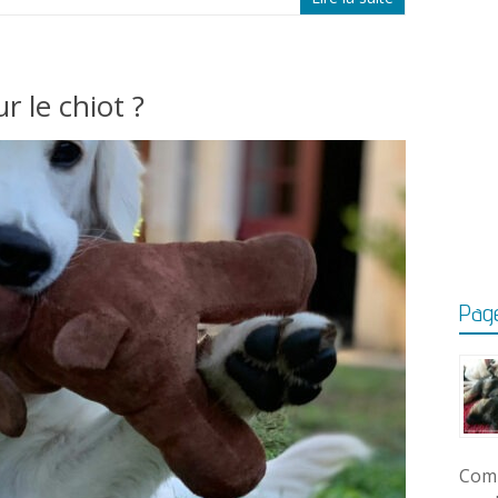
r le chiot ?
Page
Comm