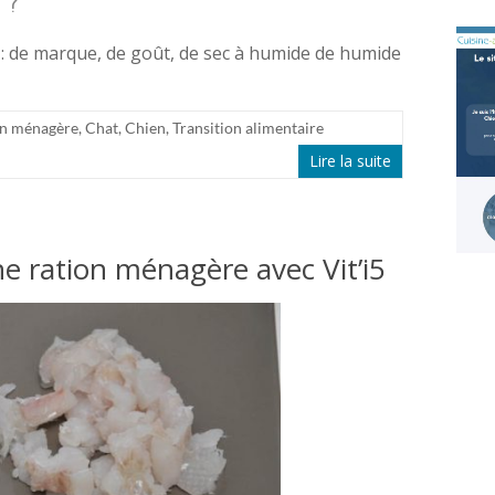
 ?
t : de marque, de goût, de sec à humide de humide
on ménagère
,
Chat
,
Chien
,
Transition alimentaire
Lire la suite
ne ration ménagère avec Vit’i5