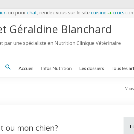
ien
ou pour
chat
, rendez vous sur le site
cuisine
-a-
crocs
.co
et Géraldine Blanchard
 par une spécialiste en Nutrition Clinique Vétérinaire
Search
Accueil
Infos Nutrition
Les dossiers
Tous les ar
for:
Vous 
at ou mon chien?
L