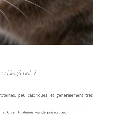
n chien/chat ?
otéines, peu caloriques, et généralement très
hat
,
Chien
,
Protéines: viande, poisson, oeuf