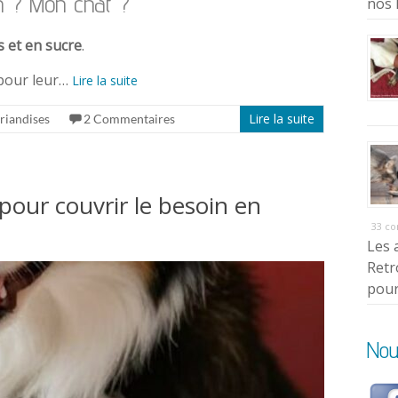
n ? Mon chat ?
nos 
s et en sucre
.
 pour leur…
Lire la suite
Lire la suite
riandises
2 Commentaires
our couvrir le besoin en
33 c
Les 
Retr
pour
Nou