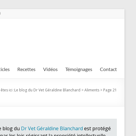
m
ticles
Recettes
Vidéos
Témoignages
Contact
êtes ici :
Le blog du Dr Vet Géraldine Blanchard
>
Aliments
>
Page 21
e blog du
Dr Vet Géraldine Blanchard
est protégé
par les lois régissant la propriété intellectuelle.