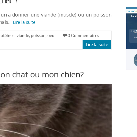
chat ?
 pourra donner une viande (muscle) ou un poisson
 mais…
Lire la suite
otéines: viande, poisson, oeuf
0 Commentaires
Lire la suite
 mon chat ou mon chien?