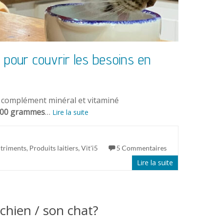
 pour couvrir les besoins en
 complément minéral et vitaminé
 500 grammes
…
Lire la suite
triments
,
Produits laitiers
,
Vit'i5
5 Commentaires
Lire la suite
chien / son chat?