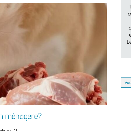
c
c
L
Sear
for:
ion ménagère?