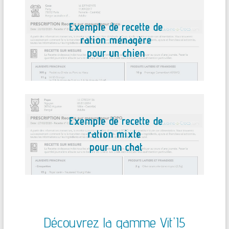
Découvrez la gamme Vit'I5