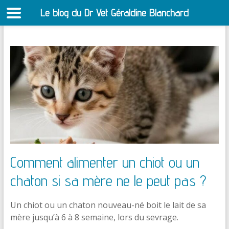
Le blog du Dr Vet Géraldine Blanchard
S
Aller
au
contenu
Comment alimenter un chiot ou un
chaton si sa mère ne le peut pas ?
Un chiot ou un chaton nouveau-né boit le lait de sa
mère jusqu’à 6 à 8 semaine, lors du sevrage.