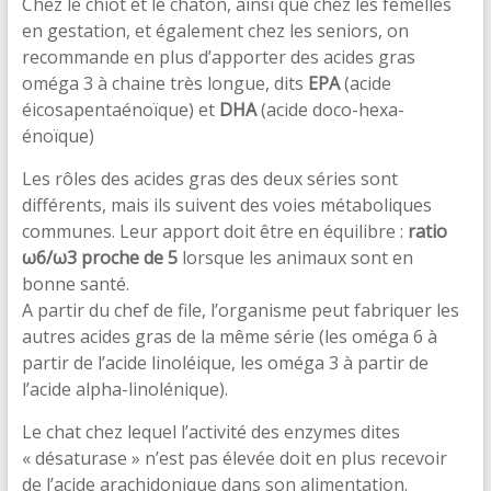
Chez le chiot et le chaton, ainsi que chez les femelles
en gestation, et également chez les seniors, on
recommande en plus d’apporter des acides gras
oméga 3 à chaine très longue, dits
EPA
(acide
éicosapentaénoïque) et
DHA
(acide doco-hexa-
énoïque)
Les rôles des acides gras des deux séries sont
différents, mais ils suivent des voies métaboliques
communes. Leur apport doit être en équilibre :
ratio
ω6/ω3 proche de 5
lorsque les animaux sont en
bonne santé.
A partir du chef de file, l’organisme peut fabriquer les
autres acides gras de la même série (les oméga 6 à
partir de l’acide linoléique, les oméga 3 à partir de
l’acide alpha-linolénique).
Le chat chez lequel l’activité des enzymes dites
« désaturase » n’est pas élevée doit en plus recevoir
de l’acide arachidonique dans son alimentation.